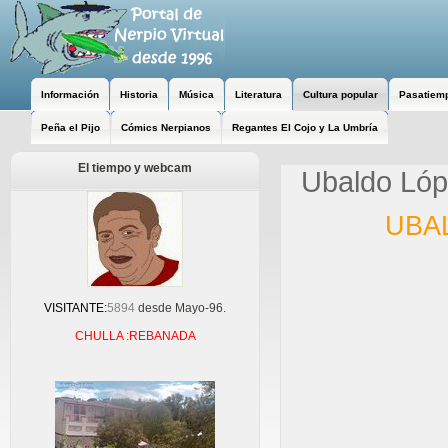
Información
Historia
Música
Literatura
Cultura popular
Pasatiem
Peña el Pijo
Cómics Nerpianos
Regantes El Cojo y La Umbría
El tiempo y webcam
Ubaldo Lóp
UBAL
VISITANTE:
5894
desde Mayo-96.
CHULLA :REBANADA