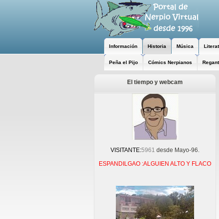
Información
Historia
Música
Litera
Peña el Pijo
Cómics Nerpianos
Regant
El tiempo y webcam
VISITANTE:
5961
desde Mayo-96.
ESPANDILGAO :ALGUIEN ALTO Y FLACO