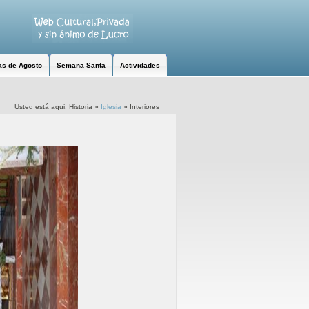
as de Agosto
Semana Santa
Actividades
Usted está aqui:
Historia
»
Iglesia
»
Interiores