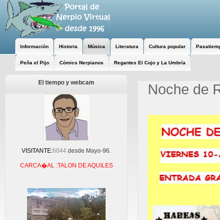
Información
Historia
Música
Literatura
Cultura popular
Pasatiem
Peña el Pijo
Cómics Nerpianos
Regantes El Cojo y La Umbría
El tiempo y webcam
Noche de 
VISITANTE:
6044
desde Mayo-96.
CARCA�AL :TALON DE AQUILES