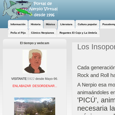
Información
Historia
Música
Literatura
Cultura popular
Pasatiem
Peña el Pijo
Cómics Nerpianos
Regantes El Cojo y La Umbría
El tiempo y webcam
Los Insopo
Cada generación
Rock and Roll h
VISITANTE:
5922
desde Mayo-96.
A Nerpio esa mod
ENLABAZAR :DESORDENAR...
animaándoles en
'PICÚ', ani
necesaria l