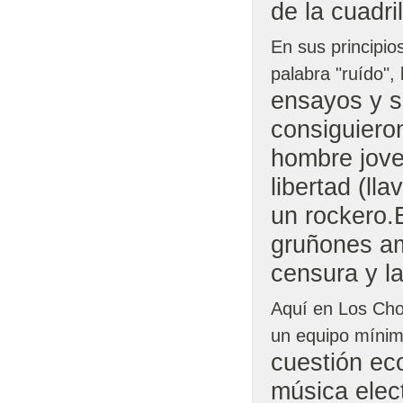
de la cuadri
En sus principio
palabra "ruído"
ensayos y s
consiguiero
hombre joven
libertad (lla
un rockero.
gruñones a
censura y la
Aquí en Los Cho
un equipo míni
cuestión ec
música elec